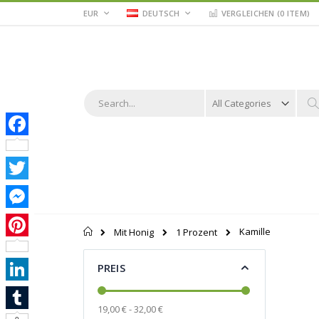
Zum
WÄHRUNG
STORE
EUR
DEUTSCH
VERGLEICHEN (
0 ITEM
)
WÄHLEN
Inhalt
springen
Suche
S
Facebook
Twitter
Messenger
Startseite
Kamille
Mit Honig
1 Prozent
Pinterest
PREIS
LinkedIn
19,00 € - 32,00 €