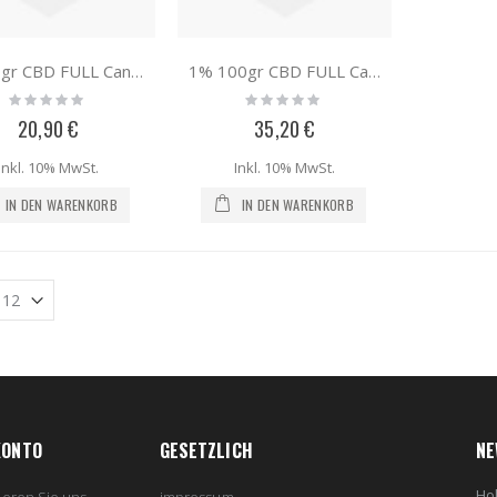
1% 50gr CBD FULL Cannabis, Kamille, Honig
1% 100gr CBD FULL Cannabis, Kamille, Honig
Rating:
Rating:
0%
0%
20,90 €
35,20 €
Inkl. 10% MwSt.
Inkl. 10% MwSt.
IN DEN WARENKORB
IN DEN WARENKORB
KONTO
GESETZLICH
NE
Hol