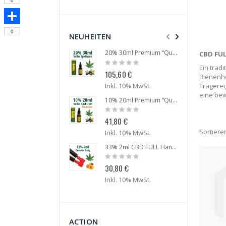
Tumblr
0
Share
0
NEUHEITEN
20% 30ml Premium “Queen Victoria” Hanf Öl
CBD FUL
Rating:
Rati
Ein trad
0%
0%
105,60 €
74,
Bienenho
Trägerei
Inkl. 10% MwSt.
Ink
eine bew
10% 20ml Premium “Queen Victoria” Hanf Öl
Rating:
Rati
0%
0%
41,80 €
26,
Sortiere
Inkl. 10% MwSt.
Ink
33% 2ml CBD FULL Hanf Honig
Rating:
Rati
0%
0%
30,80 €
57,
Inkl. 10% MwSt.
Ink
ACTION