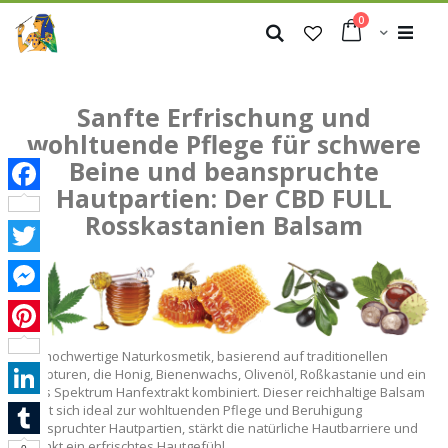
Zum
Artikel
0
Inhalt
Cart
Suche
springen
Sanfte Erfrischung und
wohltuende Pflege für schwere
Beine und beanspruchte
Hautpartien: Der CBD FULL
Facebook
Rosskastanien Balsam
Twitter
Messenger
Pinterest
Eine hochwertige Naturkosmetik, basierend auf traditionellen
Rezepturen, die Honig, Bienenwachs, Olivenöl, Roßkastanie und ein
volles Spektrum Hanfextrakt kombiniert. Dieser reichhaltige Balsam
LinkedIn
eignet sich ideal zur wohltuenden Pflege und Beruhigung
beanspruchter Hautpartien, stärkt die natürliche Hautbarriere und
schenkt ein erfrischtes Hautgefühl.