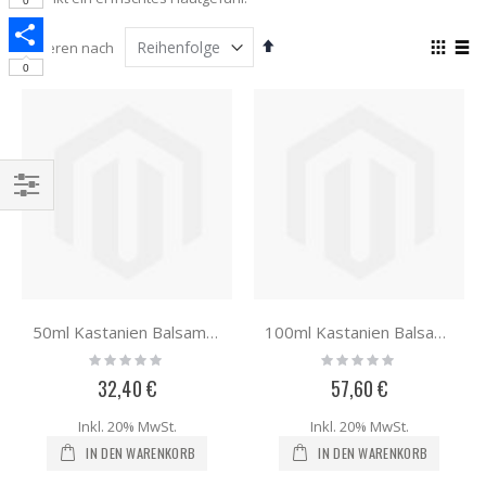
Tumblr
0
Absteigend
Anze
Sortieren nach
sortieren
als
Share
0
Liste
List
Einkaufsoptionen
50ml Kastanien Balsam CBD FULL
100ml Kastanien Balsam CBD FULL
Rating:
Rating:
0%
0%
32,40 €
57,60 €
Inkl. 20% MwSt.
Inkl. 20% MwSt.
IN DEN WARENKORB
IN DEN WARENKORB