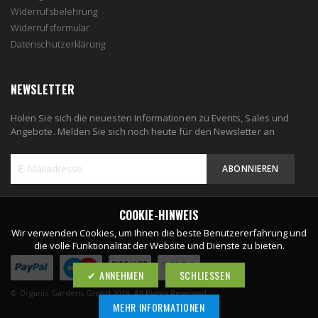
Widerrufsbelehrung
Widerrufsformular
Datenschutzerklärung
NEWSLETTER
Holen Sie sich die neuesten Informationen zu Events, Sales und
Angebote. Melden Sie sich noch heute für den Newsletter an
ABONNIEREN
Melden
Sie
COOKIE-HINWEIS
sich
Wir verwenden Cookies, um Ihnen die beste Benutzererfahrung und
für
die volle Funktionalität der Website und Dienste zu bieten.
unseren
Newsletter
ANNEHMEN
SCHLIESSEN
an:
© Organic Gardens GmbH 2018. All Rights Reserved
MEHR INFORMATIONEN