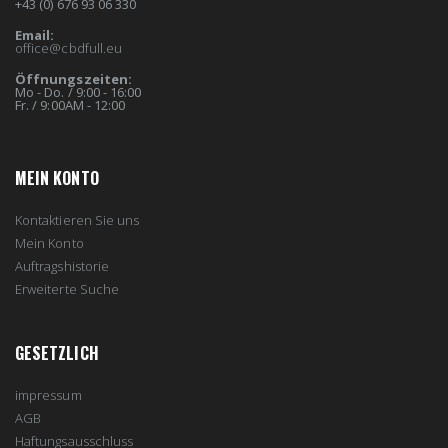
+43 (0) 676 93 06 330
Email:
office@cbdfull.eu
Öffnungszeiten:
Mo - Do. / 9:00 - 16:00
Fr. / 9:00AM - 12:00
MEIN KONTO
Kontaktieren Sie uns
Mein Konto
Auftragshistorie
Erweiterte Suche
GESETZLICH
impressum
AGB
Haftungsausschluss