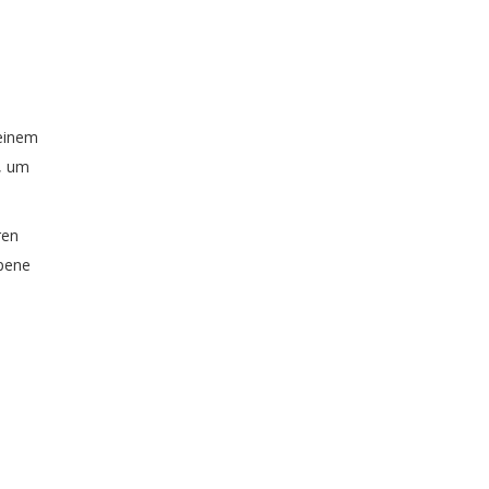
 einem
t, um
ren
rpene