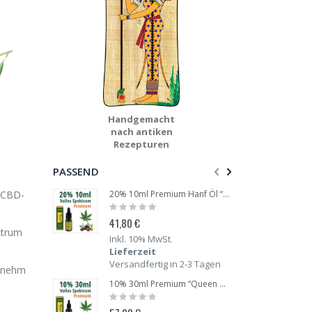
Handgemacht
nach antiken
Rezepturen
PASSEND
20% 10ml Premium Hanf Öl “Queen Victoria”
 CBD-
Rating:
Rating
0%
0%
41,80 €
35,20
ktrum
Inkl. 10% MwSt.
Inkl.
Lieferzeit
Liefe
Versandfertig in 2-3 Tagen
Versa
genehm
10% 30ml Premium “Queen Victoria” Hanf Öl
Rating:
Rating
0%
0%