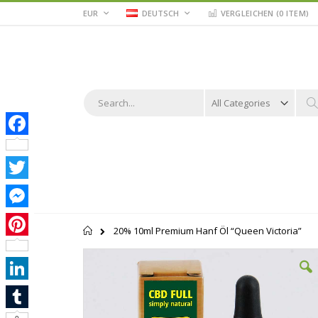
Zum
WÄHRUNG
STORE
EUR
DEUTSCH
VERGLEICHEN (
0 ITEM
)
WÄHLEN
Inhalt
springen
Suche
S
Facebook
Twitter
Messenger
Startseite
20% 10ml Premium Hanf Öl “Queen Victoria”
Pinterest
Zum
Ende
der
LinkedIn
Bildgalerie
springen