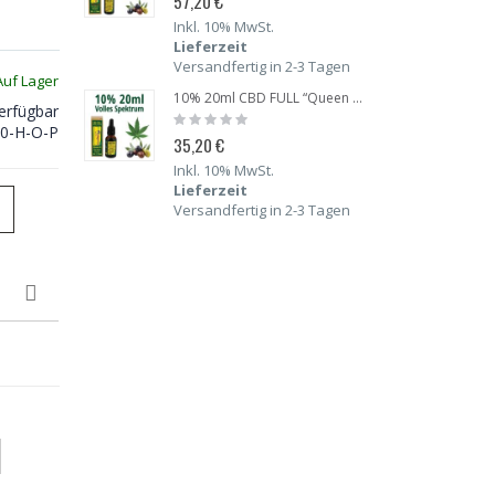
57,20 €
105,6
Inkl. 10% MwSt.
Inkl.
Lieferzeit
Liefe
Versandfertig in 2-3 Tagen
Versa
Auf Lager
10% 20ml CBD FULL “Queen Victoria” Hanf Öl
erfügbar
Rating:
Rating
0%
0%
0-H-O-P
35,20 €
30,80
Inkl. 10% MwSt.
Inkl.
Lieferzeit
Liefe
Versandfertig in 2-3 Tagen
Versa