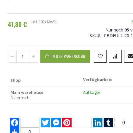
.
Inkl. 10% MwSt.
41,80 €
Nur noch
95
v
SKU
CBDFULL-20-1
IN DEN WARENKORB
Verfügbarkeit
Shop
Main warehouse
Auf Lager
Österreich
Facebook
Twitter
Messenger
Pinterest
LinkedIn
Tumblr
0
Share
0