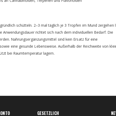
rums an Cannabinoiden, Terpenen und Flavonoiden
ündlich schütteln. 2–3 mal täglich je 3 Tropfen im Mund zergehen 
ie Anwendungsdauer richtet sich nach dem individuellen Bedarf. Die
rden. Nahrungsergänzungsmittel sind kein Ersatz für eine
owie eine gesunde Lebensweise. Außerhalb der Reichweite von klei
hützt bei Raumtemperatur lagern.
KONTO
GESETZLICH
NE