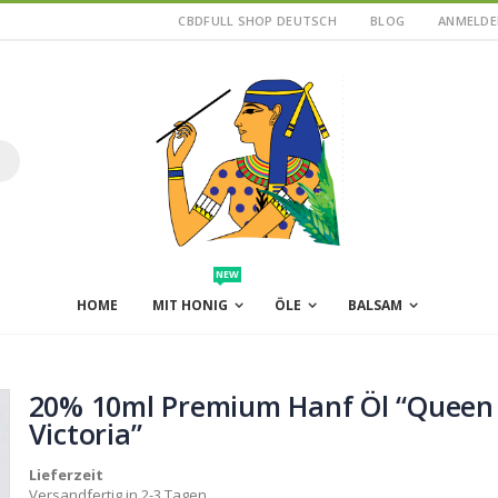
CBDFULL SHOP DEUTSCH
BLOG
ANMELDE
uche
NEW
HOME
MIT HONIG
ÖLE
BALSAM
20% 10ml Premium Hanf Öl “Queen
Victoria”
Lieferzeit
Versandfertig in 2-3 Tagen