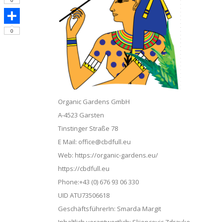
Tumblr
0
Share
0
Organic Gardens GmbH
A-4523 Garsten
Tinstinger Straße 78
E Mail: office@cbdfull.eu
Web: https://organic-gardens.eu/
https://cbdfull.eu
Phone:+43 (0) 676 93 06 330
UID ATU73506618
GeschäftsführerIn: Smarda Margit
Inhaltlich verantwortlich: Slijepcevic Zdravko