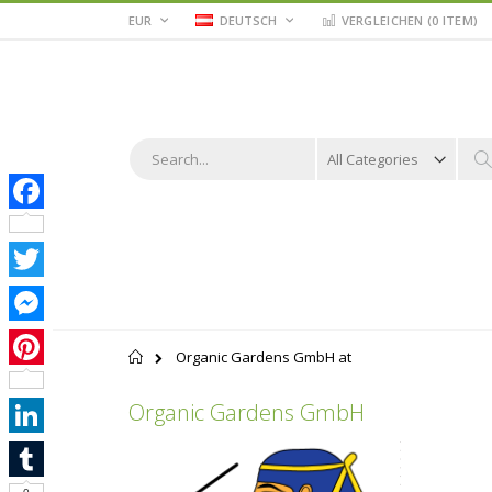
Zum
WÄHRUNG
STORE
EUR
DEUTSCH
VERGLEICHEN (
0 ITEM
)
WÄHLEN
Inhalt
springen
Suche
S
Facebook
Twitter
Messenger
Startseite
Organic Gardens GmbH at
Pinterest
Organic Gardens GmbH
LinkedIn