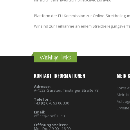
Plattform der EU-Kommission zur Online-Streitbeilegu
Wir sind zur Teilnahme an einem Streitbeilegungsverfa
Wichtige links
KONTAKT INFORMATIONEN
MEIN 
Adresse:
Kontakt
A-4523 Garsten, Tinstinger Straße 78
Mein K
Telefon:
Auftrag
+43 (0) 676 93 06 330
Erweite
Email:
office@cbdfull.eu
Öffnungszeiten:
Mo - Do. / 9:00 - 16:00