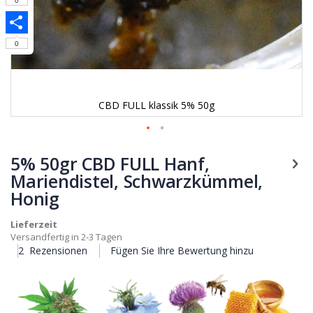
Tumblr
0
Share
0
CBD FULL klassik 5% 50g
Zum
Anfang
5% 50gr CBD FULL Hanf,
der
Mariendistel, Schwarzkümmel,
Bildgalerie
Honig
springen
Lieferzeit
Versandfertig in 2-3 Tagen
2
Rezensionen
Fügen Sie Ihre Bewertung hinzu