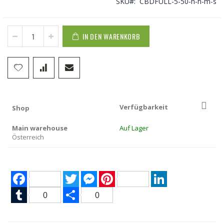
SKU
CBDFULL-5-50-h-h-m-s
IN DEN WARENKORB
Verfügbarkeit
Shop
Main warehouse
Auf Lager
Österreich
Facebook
Twitter
Messenger
Pinterest
LinkedIn
Tumblr
Share
0
0